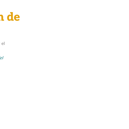
n de
 el
el